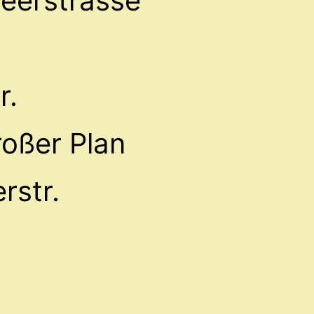
eerstrasse
r.
roßer Plan
rstr.