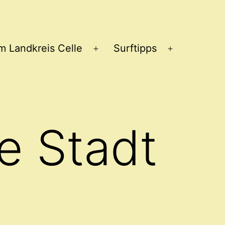
im Landkreis Celle
Surftipps
Menü
Menü
öffnen
öffnen
e Stadt