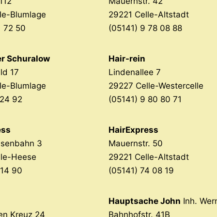
112
Mauernstr. 42
le-Blumlage
29221 Celle-Altstadt
1 72 50
(05141) 9 78 08 88
er Schuralow
Hair-rein
ld 17
Lindenallee 7
le-Blumlage
29227 Celle-Westercelle
 24 92
(05141) 9 80 80 71
ess
HairExpress
asenbahn 3
Mauernstr. 50
lle-Heese
29221 Celle-Altstadt
 14 90
(05141) 74 08 19
Hauptsache John
Inh. Wer
en Kreuz 24
Bahnhofstr. 41B