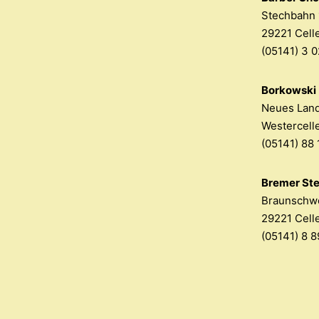
Stechbahn 
29221 Celle
(05141) 3 0
Borkowski
Neues Land
Westercell
(05141) 88 
Bremer Ste
Braunschwe
29221 Cell
(05141) 8 8