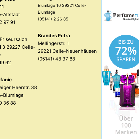
Blumlage 10 29221 Celle-
11
Blumlage
-Altstadt
(05141) 2 26 85
2 97 91
Brandes Petra
Friseursalon
Mellingerstr. 1
 3 29227 Celle-
29221 Celle-Neuenhäusen
e
(05141) 48 37 88
19 62
fanie
iger Heerstr. 38
e-Blumlage
9 36 88