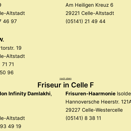
9
Am Heiligen Kreuz 6
le-Altstadt
29221 Celle-Altstadt
7 46 97
(05141) 21 49 44
W.
torstr. 19
le-Altstadt
 71 71
 50 96
nach oben
Friseur in Celle F
lon Infinity Damlakhi
,
Frisuren-Haarmonie
Isolde
Hannoversche Heerstr. 121
29227 Celle-Westercelle
le-Altstadt
(05141) 8 38 11
 93 49 19