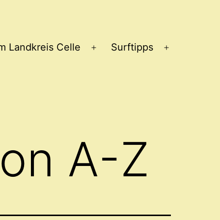
im Landkreis Celle
Surftipps
Menü
Menü
öffnen
öffnen
von A-Z