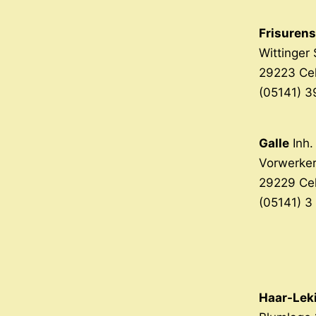
Frisuren
Wittinger 
29223 Cel
(05141) 3
Galle
Inh.
Vorwerker
29229 Cel
(05141) 3
Haar-Lek