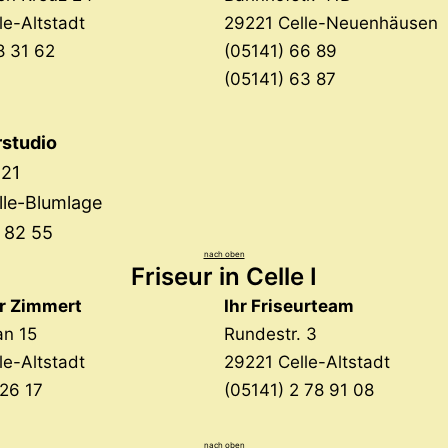
le-Altstadt
29221 Celle-Neuenhäusen
8 31 62
(05141) 66 89
(05141) 63 87
rstudio
 21
lle-Blumlage
 82 55
nach oben
Friseur in Celle I
ur Zimmert
Ihr Friseurteam
an 15
Rundestr. 3
le-Altstadt
29221 Celle-Altstadt
 26 17
(05141) 2 78 91 08
nach oben