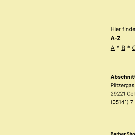
Hier find
A-Z
A
*
B
*
Abschnit
Piltzerga
29221 Cel
(05141) 7
Barber Sho