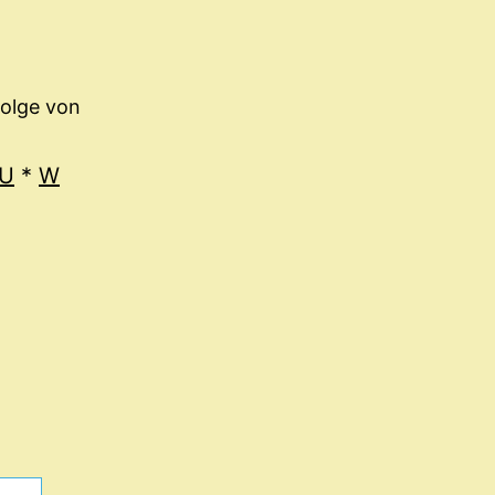
folge von
U
*
W