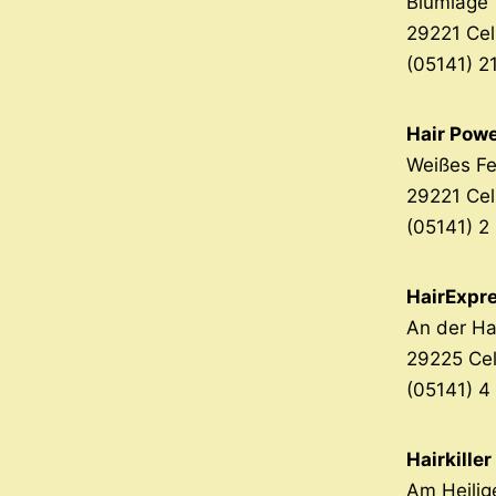
Blumlage 
29221 Cel
(05141) 2
Hair Pow
Weißes Fe
29221 Cel
(05141) 2
HairExpr
An der H
29225 Ce
(05141) 4
Hairkiller
Am Heilig