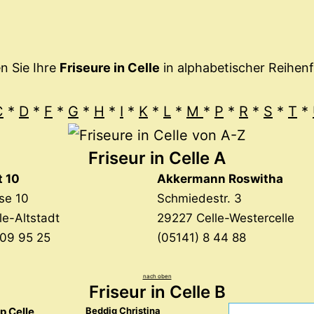
en Sie Ihre
Friseure in Celle
in alphabetischer Reihen
C
*
D
*
F
*
G
*
H
*
I
*
K
*
L
*
M
*
P
*
R
*
S
*
T
*
Friseur in Celle
A
t 10
Akkermann Roswitha
sse 10
Schmiedestr. 3
le-Altstadt
29227 Celle-Westercelle
 09 95 25
(05141) 8 44 88
nach oben
Friseur in Celle B
p Celle
Beddig Christina