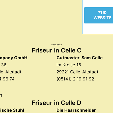
nach oben
Friseur in Celle
C
ompany GmbH
Cutmaster-Sam Celle
. 36
Im Kreise 16
le-Altstadt
29221 Celle-Altstadt
4 96 74
(05141) 2 19 91 92
n
Friseur in Celle D
rische Stuhl
Die Haarschneider