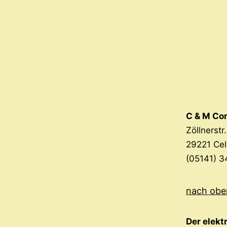
C & M C
Zöllnerstr
29221 Cel
(05141) 3
nach obe
Der elekt