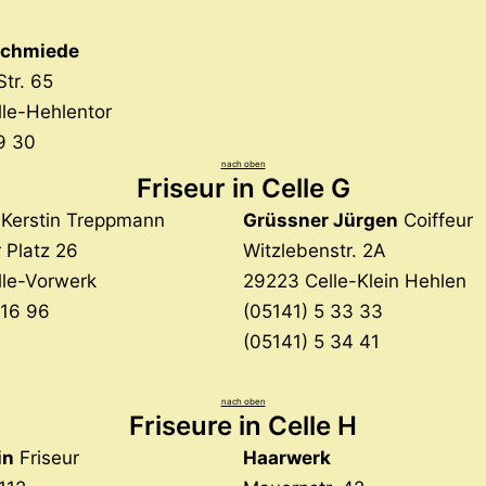
schmiede
Str. 65
le-Hehlentor
9 30
nach oben
Friseur in Celle G
 Kerstin Treppmann
Grüssner Jürgen
Coiffeur
 Platz 26
Witzlebenstr. 2A
le-Vorwerk
29223 Celle-Klein Hehlen
 16 96
(05141) 5 33 33
(05141) 5 34 41
nach oben
Friseure in Celle H
in
Friseur
Haarwerk