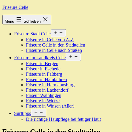
Zum
Friseure Celle
Inhalt
springen
Menü
Schließen
Menü
Friseure Stadt Celle
öffnen
Friseure in Celle von A-Z
Friseure Celle in den Stadtteilen
Friseure in Celle nach Straßen
Menü
Friseure im Landkreis Celle
öffnen
Friseur in Bergen
Friseur in Eschede
Friseure in Faßberg
Friseur in Hambühren
Friseure in Hermannsburg
Friseure in Lachendorf
Friseur Wathlingen
Friseure in Wietze
Friseure in Winsen (Aller)
Menü
Surftipps
öffnen
Die richtige Hautpflege bei fettiger Haut
Friseure Celle in den Stadtteilen