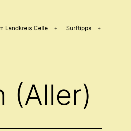
im Landkreis Celle
Surftipps
Menü
Menü
öffnen
öffnen
 (Aller)