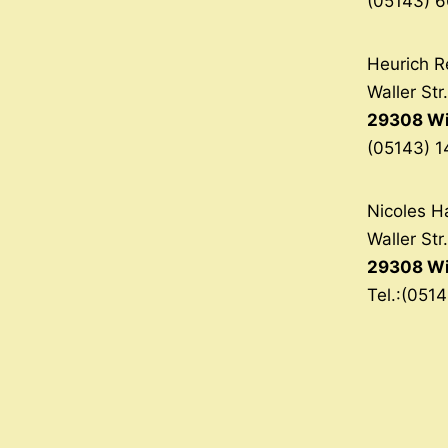
(05143) 6
Heurich R
Waller Str
29308 Wi
(05143) 1
Nicoles H
Waller Str
29308 Wi
Tel.:(051