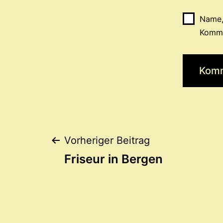
Name,
Komme
Beitragsnaviga
Vorheriger Beitrag
Friseur in Bergen