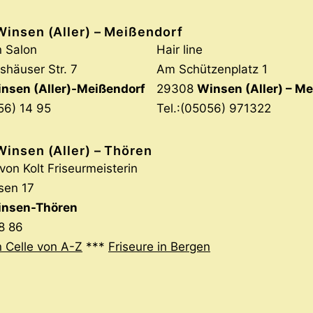
Winsen (Aller) – Meißendorf
 Salon
Hair line
häuser Str. 7
Am Schützenplatz 1
nsen (Aller)-Meißendorf
29308
Winsen (Aller) – M
056) 14 95
Tel.:(05056) 971322
Winsen (Aller) – Thören
von Kolt Friseurmeisterin
sen 17
nsen-Thören
8 86
n Celle von A-Z
***
Friseure in Bergen