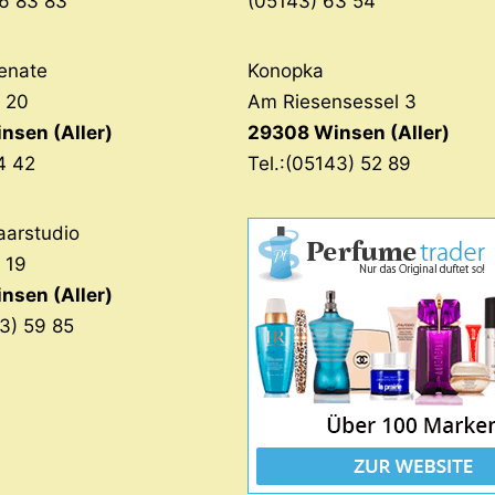
6 83 83
(05143) 63 54
enate
Konopka
. 20
Am Riesensessel 3
nsen (Aller)
29308 Winsen (Aller)
4 42
Tel.:(05143) 52 89
aarstudio
. 19
nsen (Aller)
43) 59 85